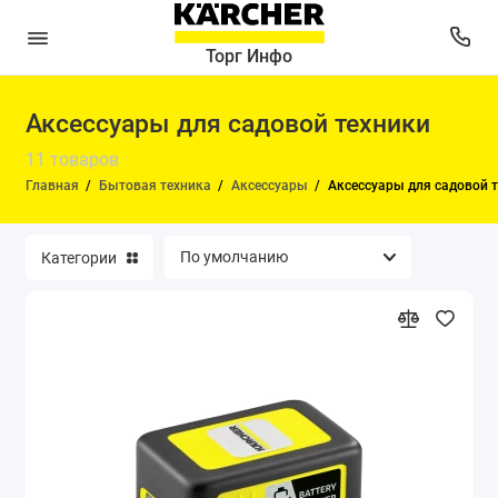
Торг Инфо
Аксессуары для садовой техники
Воздухоочистители
11 товаров
Гладильные комплекты
Главная
Бытовая техника
Аксессуары
Аксессуары для садовой 
Мойки высокого давления
Категории
Насосы и водоснабжение
Пароочистители
Паропылесосы
Подметальные машины
Поломойные машины