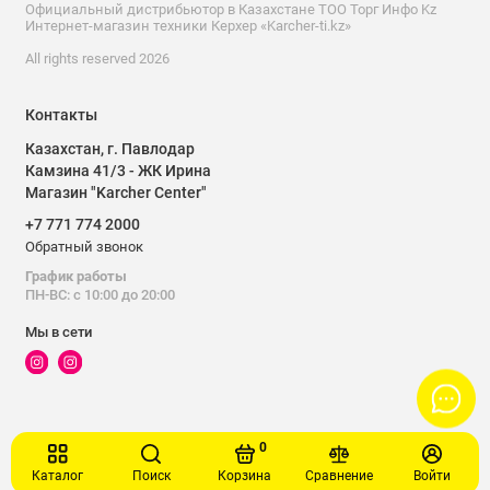
Официальный дистрибьютор в Казахстане ТОО Торг Инфо Kz
Интернет-магазин техники Керхер «Karcher-ti.kz»
All rights reserved 2026
Контакты
Казахстан, г. Павлодар
Камзина 41/3 - ЖК Ирина
Магазин "Karcher Center"
+7 771 774 2000
Обратный звонок
График работы
ПН-ВС: с 10:00 до 20:00
Мы в сети
0
Каталог
Поиск
Корзина
Сравнение
Войти