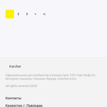
1
2
3
>
>|
Karcher
Официальный дистрибьютор в Казахстане ТОО Торг Инфо Kz
Интернет-магазин техники Керхер «Karcher-ti.kz»
All rights reserved 2026
Контакты
Казахстан, г. Павлодар