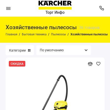
Торг Инфо
Хозяйственные пылесосы
Воздухоочистители
36 товаров
Главная
Бытовая техника
Пылесосы
Хозяйственные пылесосы
Гладильные комплекты
Мойки высокого давления
Категории
Насосы и водоснабжение
СКИДКА
Пароочистители
Паропылесосы
Подметальные машины
Поломойные машины