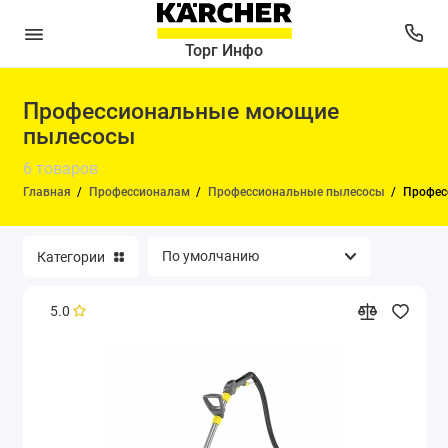
Торг Инфо
Профессиональные моющие
Автомоечные комплексы
пылесосы
Аппараты высокого давления
6 товаров
Главная
Профессионалам
Профессиональные пылесосы
Профес
Водный диспенсер
Коммунальная техника
Категории
Оборотное водоснабжение
5.0
Пароочистители и паропылесосы
Подметальные машины
Поломоечные машины