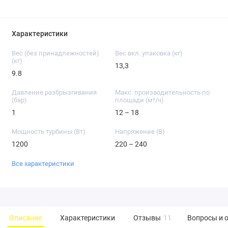
Характеристики
Вес (без принадлежностей)
Вес вкл. упаковка (кг)
(кг)
13,3
9.8
Давление разбрызгивания
Макс. производительность по
(бар)
площади (м²/ч)
1
12 – 18
Мощность турбины (Вт)
Напряжение (В)
1200
220 – 240
Все характеристики
Описание
Характеристики
Отзывы
11
Вопросы и 