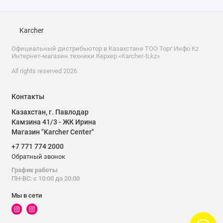
всасывания в одном рабочем
процессе.
Karcher
Двухстадийный метод: обработка
Официальный дистрибьютор в Казахстане ТОО Торг Инфо Kz
волокна раствором и выдержка
Интернет-магазин техники Керхер «Karcher-ti.kz»
времени воздействия последующим
All rights reserved 2026
сбором влаги.
Большие задние колеса
Легкое маневрирование даже на
Контакты
и поворачивающиеся
неровных поверхностях.
на 360° передние
Казахстан, г. Павлодар
ролики:
Камзина 41/3 - ЖК Ирина
Высокая маневренность и
Магазин "Karcher Center"
преимущество в процессе уборки.
+7 771 774 2000
Обратный звонок
Для надежного хранения сетевого
Откидной крюк для
График работы
кабеля:
кабеля.
ПН-ВС: с 10:00 до 20:00
Практичное решение и защита кабеля
Мы в сети
от повреждений.