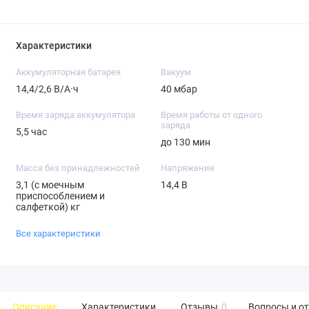
Характеристики
Аккумуляторная батарея
Вакуум
14,4/2,6 В/А·ч
40 мбар
Время заряда аккумулятора
Время работы от одного
заряда
5,5 час
до 130 мин
Масса без принадлежностей
Напряжение
3,1 (с моечным
14,4 B
приспособлением и
салфеткой) кг
Все характеристики
Описание
Характеристики
Отзывы
0
Вопросы и о