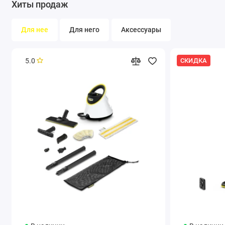
Хиты продаж
включая крошки и мелкий мусор. Четыре режима
всасывания позволяют подобрать оптимальный вариант
уборки, а небольшая высота корпуса (всего 8 см) облегчает
Для нее
Для него
Аксессуары
очистку пола под мебелью.
5.0
СКИДКА