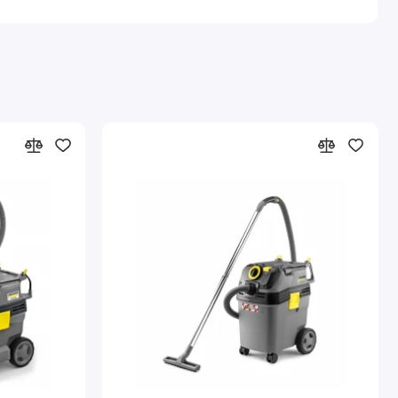
не менее 130 кг мелкой пыли.
ля присоединения электроинструментов имеет
 и крепкими металлическими колесами,
ся простотой и удобством: режимы работы удобно
 В стандартную комплектацию входят: