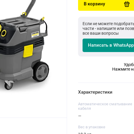
В корзину
Если не можете подобрат
части - напишите или поз
все ваши вопросы
Написать в WhatsApp
Удоб
Нажмите на
Характеристики
Автоматическое сматывание
кабеля
—
Вес в упаковке