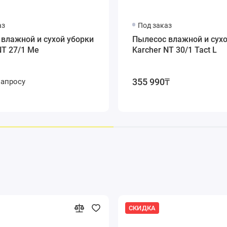
;
аз
Под заказ
влажной и сухой уборки
Пылесос влажной и сухо
NT 27/1 Me
Karcher NT 30/1 Tact L
355 990₸
запросу
окий выбор дополнительных принадлежностей, с помощью которых
СКИДКА