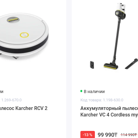
ии
В наличии
 1.269-670.0
Код товара: 1.198-630.0
лесос Karcher RCV 2
Аккумуляторный пылес
Karcher VC 4 Cordless 
99 990₸
-13 %
114 990₸