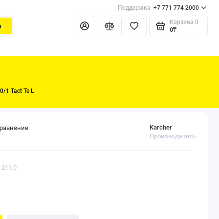
Поддержка
+7 771 774 2000
Корзина
0
и
0₸
/1 Tact Te L
Karcher
сравнение
Производитель
-211.0