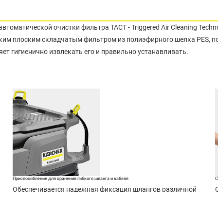
томатической очистки фильтра TACT - Triggered Air Cleaning Techn
йким плоским складчатым фильтром из полиэфирного шелка PES, 
ет гигиенично извлекать его и правильно устанавливать.
Приспособление для хранения гибкого шланга и кабеля
С
Обеспечивается надежная фиксация шлангов различной
длины и диаметра. Безопасное хранение кабеля при
транспортировке аппарата.