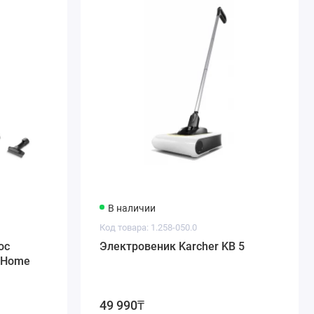
В наличии
Код товара: 1.258-050.0
ос
Электровеник Karcher KB 5
myHome
49 990₸