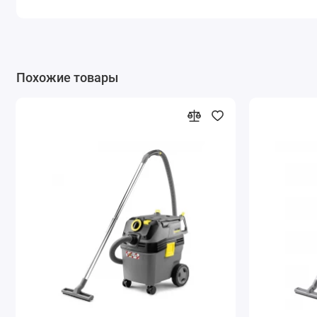
отбойниками защищает аппарат от ударов и тряски.
На сегодняшний день Karcher NT 30/1 Tact Te L - уникаль
Похожие товары
Версия Te
оснащена штепсельной розеткой с автоматикой включени
специальное поворотное кольцо на корпусе для регулиро
Грязь и жидкости могут быть эффективно собраны в 30-
обеспечивающими хорошую маневренность и возможность
выбираются одним переключателем. Пылесос имеет элект
Karcher NT 30/1 Tact Te L
поставляется с обновленными аксессуарами, которые мог