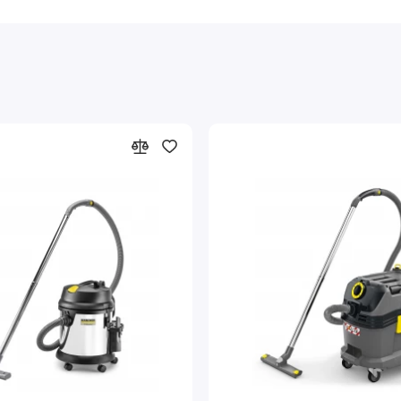
ное решение на рынке: до замены фильтра аппаратом можно собрать 
я/выключения для работы с электроинструментом. Новая муфта д
вки силы всасывания.
литровый контейнер с отбойником, защищающим аппарат от ударов
 применения на стройплощадках. Управление пылесосом отличает
ронную систему защиты от переполнения.
ут удобно храниться в специальных отсеках на корпусе пылесоса.