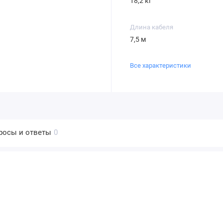
18,2 кг
Длина кабеля
7,5 м
Все характеристики
росы и ответы
0