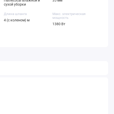
Пылесосы влажной и
35 мм
сухой уборки
Длина шланга
Макс. электрическая
мощность
4 (с коленом) м
1380 Вт