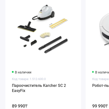
В наличии
В налич
Код товара: 1.512-600.0
Код товара:
Пароочиститель Karcher SC 2
Робот-пы
EasyFix
89 990₸
99 990₸