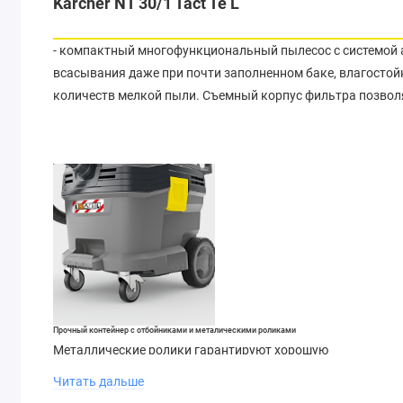
Karcher NT 30/1 Tact Te L
- компактный многофункциональный пылесос с системой ав
всасывания даже при почти заполненном баке, влагосто
количеств мелкой пыли. Съемный корпус фильтра позволя
Прочный контейнер с отбойниками и металическими роликами
Металлические ролики гарантируют хорошую
маневренность и мобильность без ограничений на
Читать дальше
строительных площадках. Прочный контейнер с