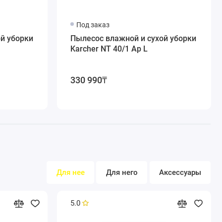
Под заказ
й уборки
Пылесос влажной и сухой уборки
Karcher NT 40/1 Ap L
330 990₸
 эта модель может быть оптимально сконфигурирована
Для нее
Для него
Аксессуары
5.0