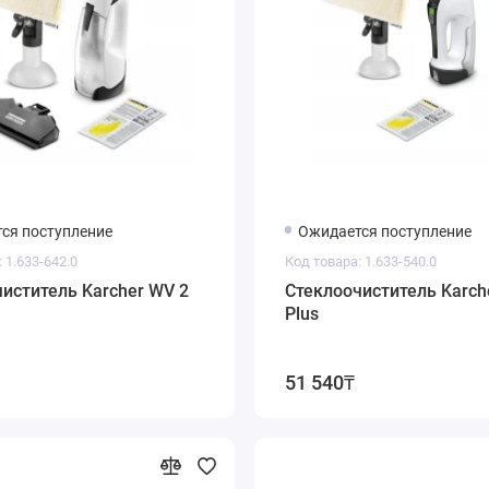
ся поступление
Ожидается поступление
 1.633-642.0
Код товара: 1.633-540.0
иститель Karcher WV 2
Стеклоочиститель Karch
Plus
51 540₸