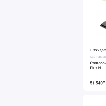
Ожидает
Код товара:
Стеклооч
Plus N
51 540₸