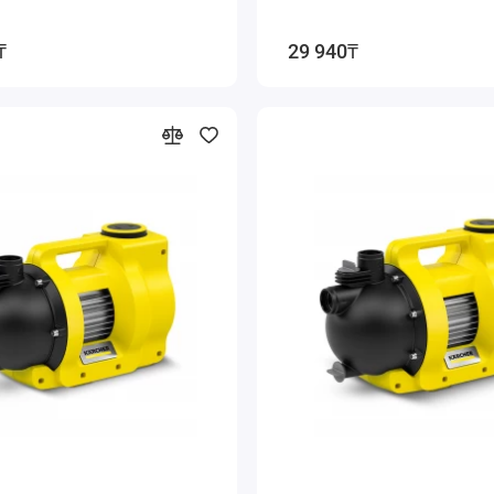
₸
29 940₸