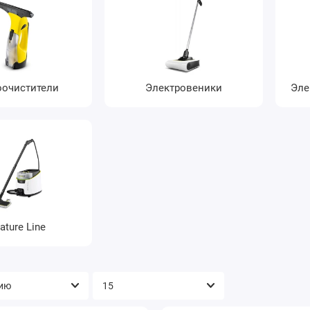
оочистители
Электровеники
Эле
ature Line