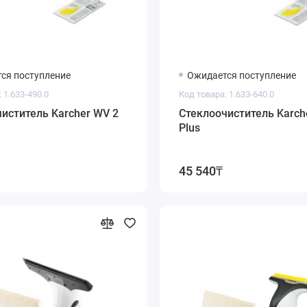
ся поступление
Ожидается поступление
 1.633-490.0
Код товара: 1.633-640.0
иститель Karcher WV 2
Стеклоочиститель Karch
Plus
45 540₸