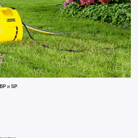
BP
и
SP
.