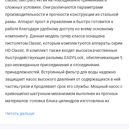
сложных условиях. Они различаются параметрами
производительности и прочности конструкции из стальной
рамы. Аппарат прост в управлении и быстро готовится к
работе благодаря удобному доступу ко всему основному
компоненту. Данная модель супер класса оснащена
пистолетом Classic, которым комплектуются аппараты серии
HD Classic. В комплект также входят высококачественные
быстродействующие разъемы
EASY!Lock
, обеспечивающие 5
раз неожиданные присоединения и отсоединения
принадлежностей. Встроенный фильтр для воды надежно
защищает насос высокого давления от содержащихся в ней
частиц грязи и продлевает срок его службы. Мощный насос с
кривошипно-шатунным механизмом выполнен из прочных
материалов: головка блока цилиндров изготовлена из
латуни, поршни снабжены керамическими вставками. Насос
Читать дальше
позволяет регулировать давление в зависимости от
решаемой задачи. Низкооборотный 4-полюсный двигатель