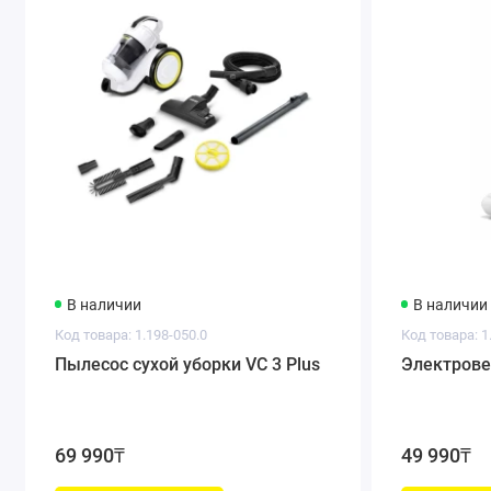
В наличии
В наличии
Код товара: 1.198-050.0
Код товара: 1
Пылесос сухой уборки VC 3 Plus
Электрове
69 990₸
49 990₸