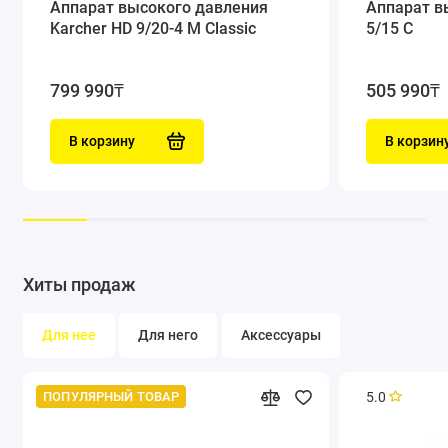
Аппарат высокого давления
Аппарат в
Karcher HD 9/20-4 M Classic
5/15 C
799 990₸
505 990₸
В корзину
В корзин
Мощный и надежный насос с кривошипно-шатунным
механизмом, латунной головкой блока цилиндров и
поршнями с керамическими втулками.
Хиты продаж
Высокая производительность и эффективность. Долгий срок
службы при низких затратах на техническое обслуживание. С
Для нее
Для него
Аксессуары
пониженным всасыванием и температурой воды на входе до
60°С.
5.0
ПОПУЛЯРНЫЙ ТОВАР