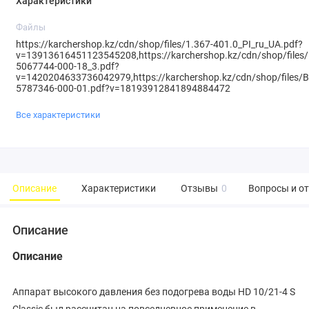
Характеристики
Файлы
https://karchershop.kz/cdn/shop/files/1.367-401.0_PI_ru_UA.pdf?
v=13913616451123545208,https://karchershop.kz/cdn/shop/files/
5067744-000-18_3.pdf?
v=1420204633736042979,https://karchershop.kz/cdn/shop/files/B
5787346-000-01.pdf?v=18193912841894884472
Все характеристики
Описание
Характеристики
Отзывы
0
Вопросы и о
Описание
Описание
Аппарат высокого давления без подогрева воды HD 10/21-4 S
Classic был рассчитан на повседневное применение в