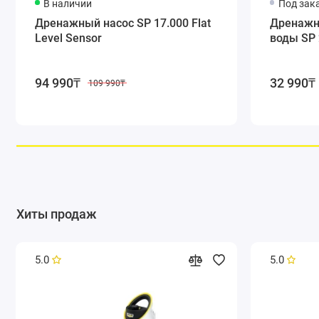
В наличии
Под зак
Дренажный насос SP 17.000 Flat
Дренажн
Level Sensor
воды SP 
94 990₸
32 990₸
109 990₸
Хиты продаж
5.0
5.0