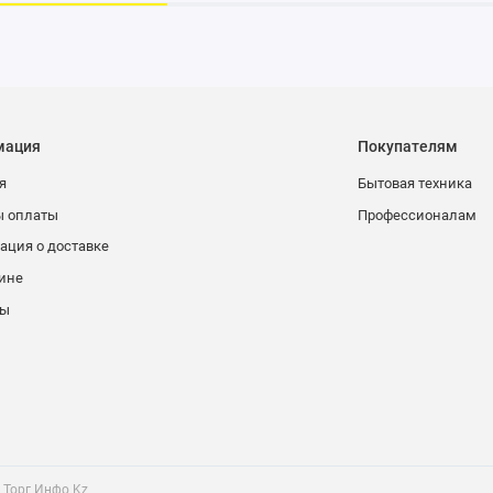
Сенсор уровня воды
мация
Покупателям
я
Бытовая техника
ежду ручной / автоматической операциями, Фиксация поплавков
ы оплаты
Профессионалам
ция о доставке
ине
ты
 Торг Инфо Kz