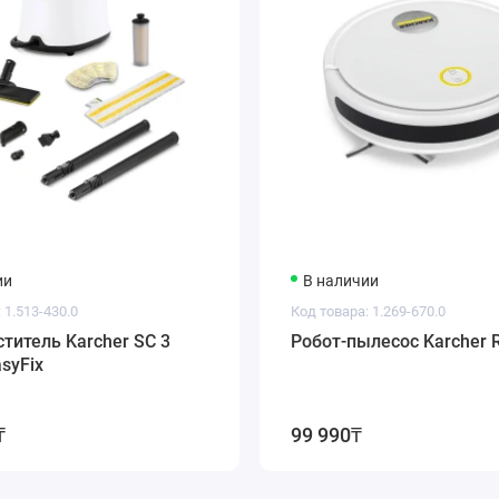
ии
В наличии
 1.513-430.0
Код товара: 1.269-670.0
титель Karcher SC 3
Робот-пылесос Karcher 
asyFix
₸
99 990₸