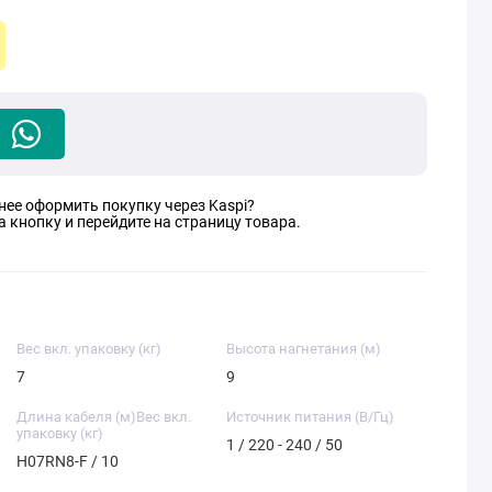
нее оформить покупку через Kaspi?
 кнопку и перейдите на страницу товара.
Вес вкл. упаковку (кг)
Высота нагнетания (м)
7
9
Длина кабеля (м)Вес вкл.
Источник питания (В/Гц)
упаковку (кг)
1 / 220 - 240 / 50
H07RN8-F / 10