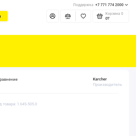
Поддержка
+7 771 774 2000
Корзина
0
и
0₸
Karcher
сравнение
Производитель
д товара: 1.645-505.0