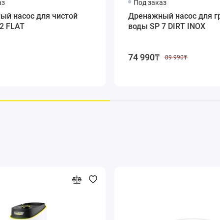
аз
Под заказ
ый насос для чистой
Дренажный насос для г
2 FLAT
воды SP 7 DIRT INOX
74 990₸
89 990₸
Керамическое торцевое уплотнение
Для долгого срока службы