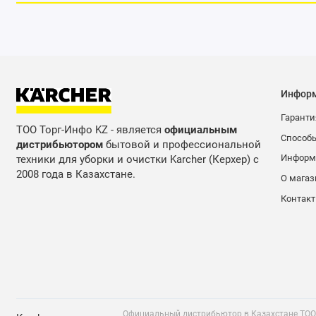
Инфор
Гаранти
Переключение м
ТОО Торг-Инфо KZ - является
официальным
Способ
дистрибьютором
бытовой и профессиональной
Информа
техники для уборки и очистки Karcher (Керхер) с
2008 года в Казахстане.
О магаз
Контак
Официальный дистрибьютор в Казахстане ТОО