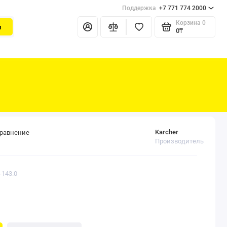
Поддержка
+7 771 774 2000
Корзина
0
и
0₸
Karcher
сравнение
Производитель
-143.0