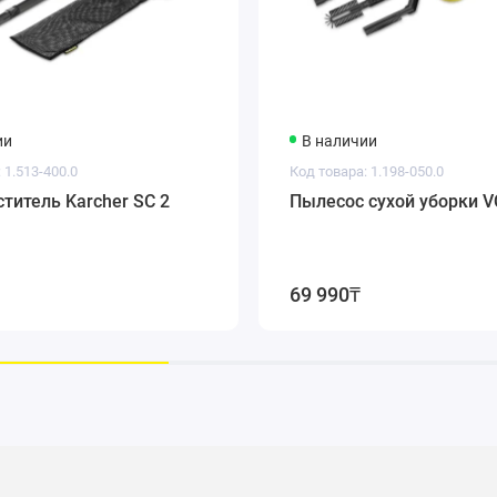
ии
В наличии
 1.513-400.0
Код товара: 1.198-050.0
титель Karcher SC 2
Пылесос сухой уборки VC
69 990₸