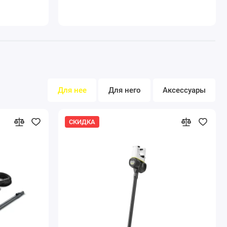
к разрывам
Для нее
Для него
Аксессуары
СКИДКА