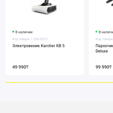
В наличии
В налич
Код товара: 1.258-050.0
Код товара:
Электровеник Karcher KB 5
Пароочис
Deluxe
Технические характеристики:
49 990₸
99 990₸