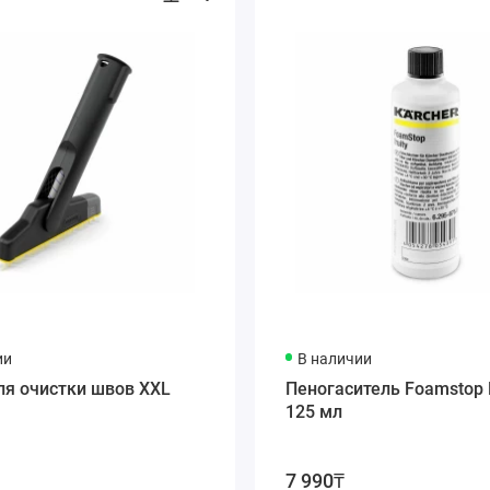
ии
В наличии
ля очистки швов XXL
Пеногаситель Foamstop F
125 мл
7 990₸