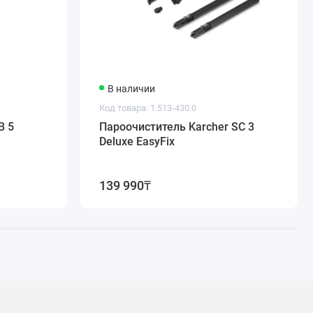
В наличии
Код товара: 1.513-430.0
B 5
Пароочиститель Karcher SC 3
Deluxe EasyFix
139 990₸