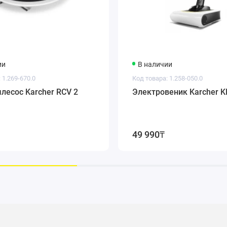
ии
В наличии
 1.269-670.0
Код товара: 1.258-050.0
лесос Karcher RCV 2
Электровеник Karcher K
49 990₸