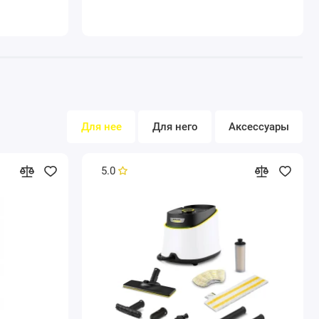
Для нее
Для него
Аксессуары
5.0
к разрывам
местимость