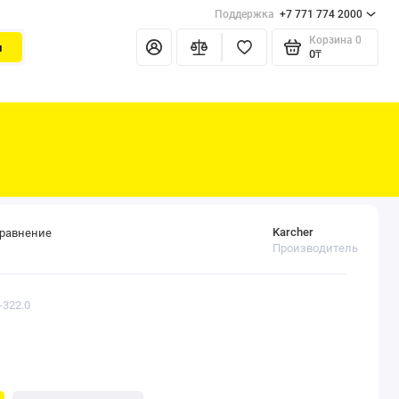
Поддержка
+7 771 774 2000
Корзина
0
и
0₸
Karcher
сравнение
Производитель
-322.0