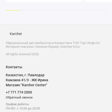
Во время уборки
пола ткань не
соскальзывает.
Karcher
Официальный дистрибьютор в Казахстане ТОО Торг Инфо Kz
Интернет-магазин техники Керхер «Karcher-ti.kz»
Ярлычок на салфетке для чистки
Замена салфетки
пола:
All rights reserved 2026
без контакта с
грязью: надо лишь
наступить на ее
Контакты
язычок и поднять
Казахстан, г. Павлодар
насадку.
Камзина 41/3 - ЖК Ирина
Магазин "Karcher Center"
+7 771 774 2000
Обратный звонок
Компактная и легкая конструкция:
Место применения
График работы
ПН-ВС: с 10:00 до 20:00
(например, кухня