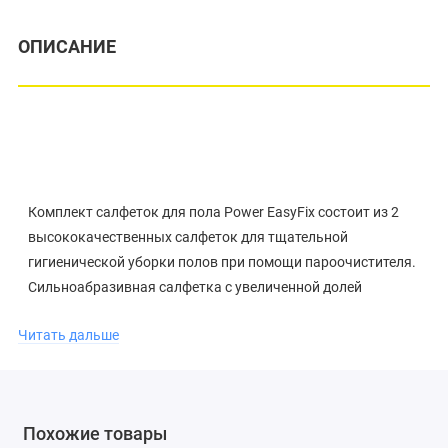
ОПИСАНИЕ
Комплект салфеток для пола Power
EasyFix
состоит из 2
высококачественных салфеток для тщательной
гигиенической уборки полов при помощи пароочистителя.
Сильноабразивная салфетка с увеличенной долей
абразивных волокон значительно облегчает удаление
Читать дальше
стойких загрязнений. Абразивная салфетка также
эффективно отделяет загрязнения и благодаря
дополнительным мягким текстильным волокнам
превосходно поглощает их – например, после
Похожие товары
предварительной обработки пола сильноабразивной