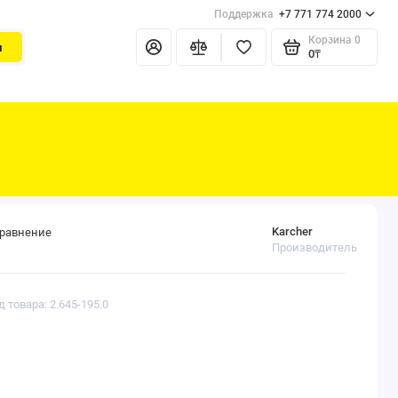
Поддержка
+7 771 774 2000
Корзина
0
и
0₸
Karcher
сравнение
Производитель
д товара: 2.645-195.0