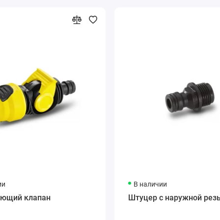
ии
В наличии
ующий клапан
Штуцер с наружной резь