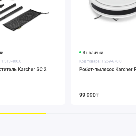
ии
В наличии
 1.513-400.0
Код товара: 1.269-670.0
титель Karcher SC 2
Робот-пылесос Karcher 
99 990₸