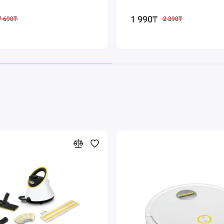
1 990₸
7 690₸
2 390₸