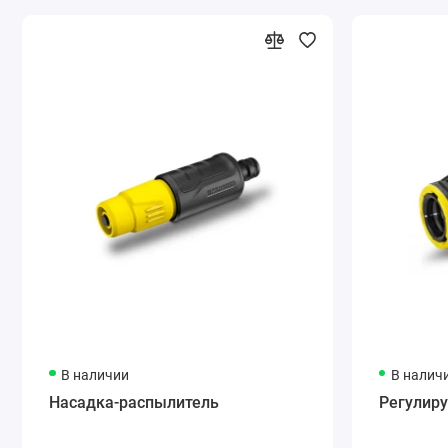
В наличии
В налич
Насадка-распылитель
Регулир