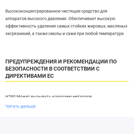
Высококонцентрированное чистящее средство для
аппаратов высокого давления. Обеспечивает высокую
эффективность удаления самых стойких жировых, масляных
загрязнений, а также смолы и сажи при любой температуре.
ПРЕДУПРЕЖДЕНИЯ И РЕКОМЕНДАЦИИ ПО
БЕЗОПАСНОСТИ В СООТВЕТСТВИИ С
ДИРЕКТИВАМИ ЕС
H290 Может вызывать коррозию металлов
H314 Вызывает серьезные ожоги кожи и повреждения глаз
Читать дальше
P280 Пользоваться защитными перчатками/защитной
одеждой/ средствами защиты глаз/лица.
P305 + P351 + P338 ПРИ ПОПАДАНИИ В ГЛАЗА: Осторожно