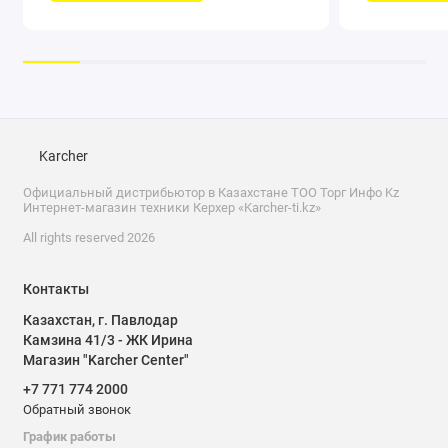
Высокоэффективное средство для
чистки высоким давлением
Karcher
Официальный дистрибьютор в Казахстане ТОО Торг Инфо Kz
Интернет-магазин техники Керхер «Karcher-ti.kz»
Эффективно удаляет масла,
All rights reserved 2026
жиры, дёготь, сажу и дымовые
смолы
Контакты
Казахстан, г. Павлодар
Камзина 41/3 - ЖК Ирина
Эффективная очистка во всех
температурных режимах
Магазин "Karcher Center"
+7 771 774 2000
Обратный звонок
Придает приятный свежий запах
График работы