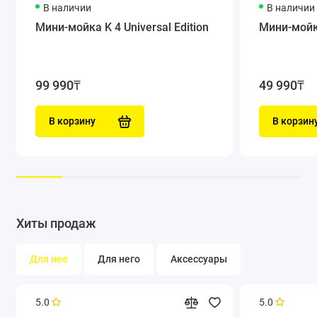
В наличии
В наличии
Мини-мойка K 4 Universal Edition
Мини-мойк
99 990₸
49 990₸
В корзину
В корзин
Хиты продаж
Мощность, достаточная для очистки
Для нее
Для него
Аксессуары
5.0
5.0