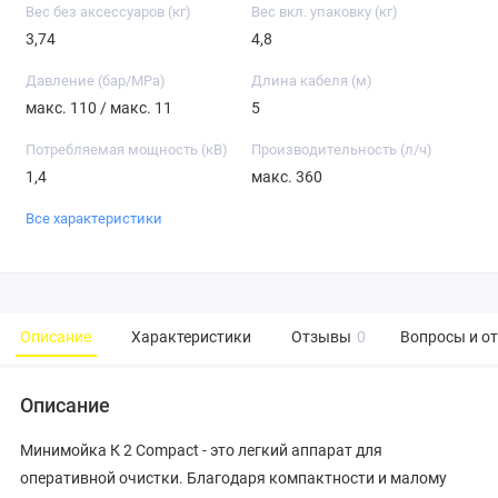
Вес без аксессуаров (кг)
Вес вкл. упаковку (кг)
3,74
4,8
Давление (бар/MPa)
Длина кабеля (м)
макс. 110 / макс. 11
5
Потребляемая мощность (кВ)
Производительность (л/ч)
1,4
макс. 360
Все характеристики
Описание
Характеристики
Отзывы
0
Вопросы и о
Описание
Минимойка К 2 Compact - это легкий аппарат для
оперативной очистки. Благодаря компактности и малому