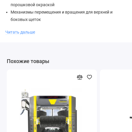
порошковой окраской
Механизмы перемещения и вращения для верхней и
боковых щеток
Перемещение боковых щеток с перекрытием середины
Читать дальше
Направляющие из нержавеющей стали для перемещения
верхней щетки и сушилки
Ременной привод подъема верхней щетки и сушилки,
плоские ремни
Похожие товары
Двигатели привода портала и щеток с преобразователями
напряжения для плавности перемещения
Комплект ходовых рельсов портала (2х9 м)
Встроенная система сушки кузова включает только
верхнее профилированное сопло сушилки (2х3 кВт),
которое при работе отслеживает контур автомобиля
Система, предотвращающая опрокидывание портала при
наезде машины
Унифицированная системная плата управления с
поддержкой полного набора функций