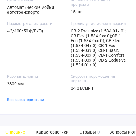
программ
Автоматические мойки
15 шт
автотранспорта
Параметры электросети
Предыдущие модели, версии
~3/400/50 ф/В/Гц
CB-2 Exclusive (1.534-01x.0);
CB Flex (1.534-0хx.0);CB-1
Eco (1.534-0xx.0); CB Flex
(1.534-04x.0); CB-1 Eco
(1.534-03x.0); СВ-1 Basic
(1.534-00x.0); СB-1 Comfort
(1.534-03x.0); CB-2 Exclusive
(1.534-01х.0)
Рабочая ширина
Скорость перемещения
портала
2300 мм
0-20 м/мин
Все характеристики
Описание
Характеристики
Отзывы
0
Вопросы и о