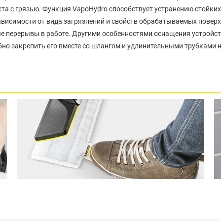
акта с грязью. Функция VapoHydro способствует устранению стойких
ависимости от вида загрязнений и свойств обрабатываемых поверх
е перерывы в работе. Другими особенностями оснащения устройств
но закрепить его вместе со шлангом и удлинительными трубками н