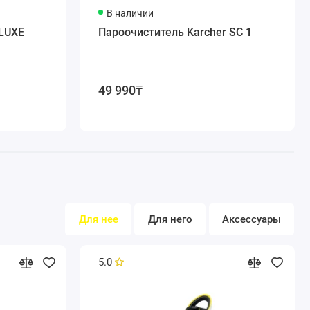
В наличии
ения ограничивают высшую очистку.
ELUXE
Пароочиститель Karcher SC 1
сности и оберегает детей от ожогов.
ерхности и ее загрязненности.
пола на время перерывов в работе.
49 990₸
Для нее
Для него
Аксессуары
5.0