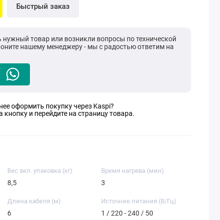
Быстрый заказ
ь нужный товар или возникли вопросы по технической
воните нашему менеджеру - мы с радостью ответим на
нее оформить покупку через Kaspi?
 кнопку и перейдите на страницу товара.
Вес вкл. упаковка (кг)
Время нагрева (мин)
8,5
3
Длина кабеля (м)
Источник питания (В/Гц)
6
1 / 220 - 240 / 50