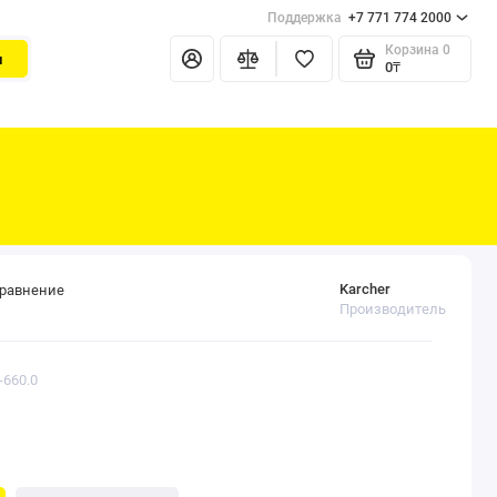
Поддержка
+7 771 774 2000
Корзина
0
и
0₸
Karcher
сравнение
Производитель
-660.0