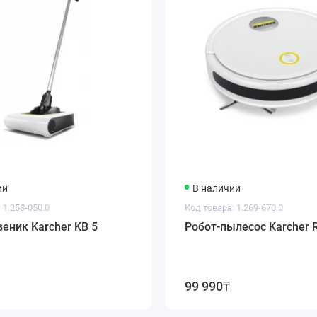
ии
В наличии
 1.258-050.0
Код товара: 1.269-670.0
еник Karcher KB 5
Робот-пылесос Karcher 
99 990₸
5 м)