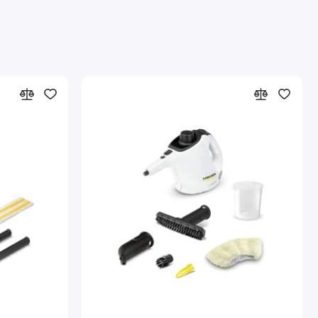
ъемный бак для постоянной долива воды
ля непрерывной уборки и удобного долива воды.
 принадлежности позволяют эффективно очистить любую