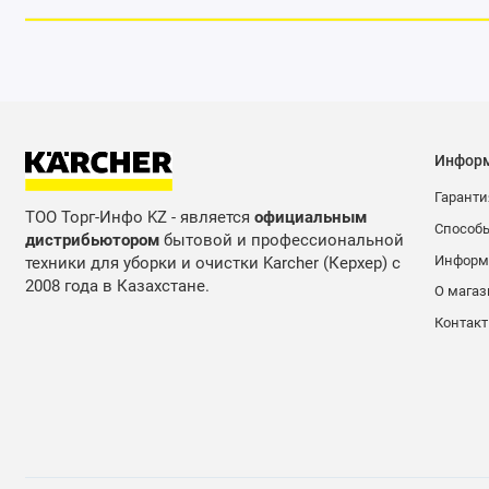
Предохранительный клапан
Регулятор расхода пара: на корпусе (4-ступенчатый)
Бак: съемный и наполняемый без перерыва в работе
Паровой шланг с пистолетом: 2,3 м
Разъем для утюга
Включенный выключатель
Инфор
Функция VapoHydro
Гаранти
Держатели для принадлежностей на корпусе
ТОО Торг-Инфо KZ - является
официальным
Способ
дистрибьютором
бытовой и профессиональной
Информа
техники для уборки и очистки Karcher (Керхер) с
Области применения:
2008 года в Казахстане.
О магаз
Контак
Уборка полов
Освежить ковровые покрытия
Краны
Умывальники
Cafel
Окна, зеркала