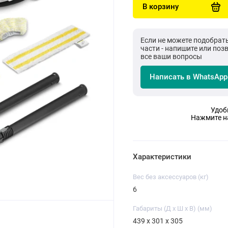
В корзину
Если не можете подобрат
части - напишите или поз
все ваши вопросы
Написать в WhatsApp
Удоб
Нажмите на
Характеристики
Вес без аксессуаров (кг)
6
Габариты (Д x Ш x В) (мм)
439 х 301 х 305