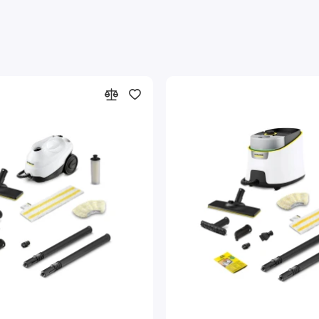
Насадка для пола EasyFix с шарниром и
С
удобными креплениями салфетки с
застежкой-липучкой
Д
Оптимальные результаты очистки всех типов
поверхностей в доме. Система крепления салфеток для
пола на застежке-липучке позволяет легко их закрепить
и заменить, не вступая в контакт с грязью. Шарнирная
эргономичная насадка для пола Позволяет исользовать
устройство пользователями любого роста.
асадка для пола, ручная насадка, круглая щетка и многие другие