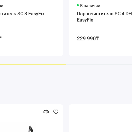
ашу поверхность.
ии
В наличии
алфетки и обтяжки с улучшенными отделениями и зонами загрязн
титель SC 3 EasyFix
Пароочиститель SC 4 D
адежный предохранитель обеспечивает необходимый уровень безопа
EasyFix
одача пара может быть изменена в зависимости от вида чистой пов
добные владения. Возможность быстрого закрепления насадок для 
₸
229 990₸
добство включения и выключения устройства.
озможность бережного хранения кабеля и принадлежностей.
усов* ​​и до 99,99% уничтожает**