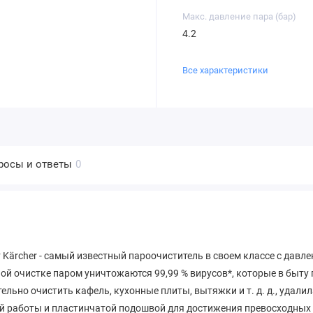
Макс. давление пара (бар)
4.2
Все характеристики
росы и ответы
0
 от Kärcher - самый известный пароочиститель в своем классе с дав
й очистке паром уничтожаются 99,99 % вирусов*, которые в быту
ьно очистить кафель, кухонные плиты, вытяжки и т. д. д., удалил
 работы и пластинчатой ​​подошвой для достижения превосходных 