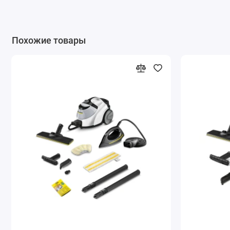
Похожие товары
Функция VapoHydro
Добавьте горячую воду в струю пара подключенного
отделения и удалите загрязнения. Обеспечивается еще
лучший результат уборки.
Н
Многофункциональные принадлежности: