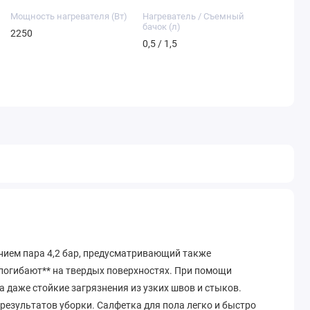
Мощность нагревателя (Вт)
Нагреватель / Съемный
бачок (л)
2250
0,5 / 1,5
лением пара 4,2 бар, предусматривающий также
 погибают** на твердых поверхностях. При помощи
а даже стойкие загрязнения из узких швов и стыков.
результатов уборки. Салфетка для пола легко и быстро