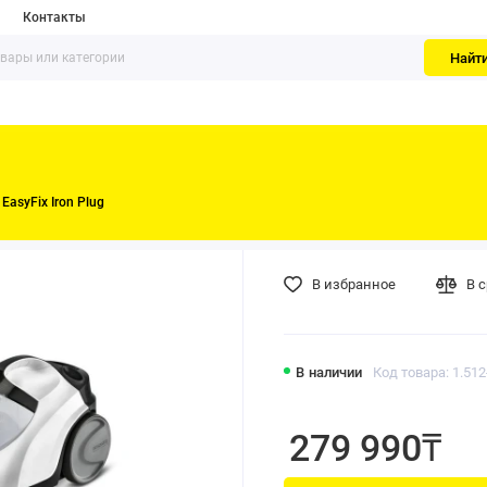
Контакты
Найт
EasyFix Iron Plug
В избранное
В 
В наличии
Код товара: 1.512
279 990₸