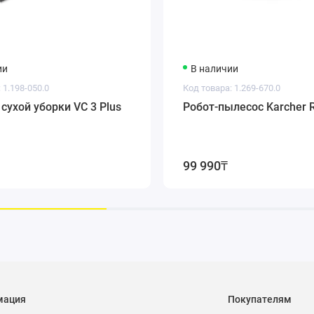
ии
В наличии
 1.198-050.0
Код товара: 1.269-670.0
сухой уборки VC 3 Plus
Робот-пылесос Karcher 
99 990₸
мация
Покупателям