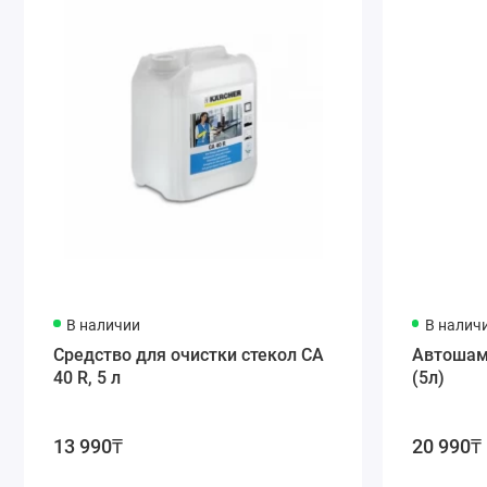
В наличии
В налич
Средство для очистки стекол CA
Автошам
40 R, 5 л
(5л)
13 990₸
20 990₸