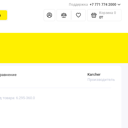
Поддержка
+7 771 774 2000
Корзина
0
и
0₸
Karcher
сравнение
Производитель
д товара: 6.295-360.0