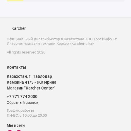
Karcher
Технические характеристики:
Официальный дистрибьютор в Казахстане ТОО Торг Инфо Kz
Интернет-магазин техники Керхер «Karcher-ti.kz»
All rights reserved 2026
Контакты
Казахстан, г. Павлодар
Камзина 41/3 - ЖК Ирина
Магазин "Karcher Center"
+7 771 774 2000
Обратный звонок
График работы
ПН-ВС: с 10:00 до 20:00
Мы в сети