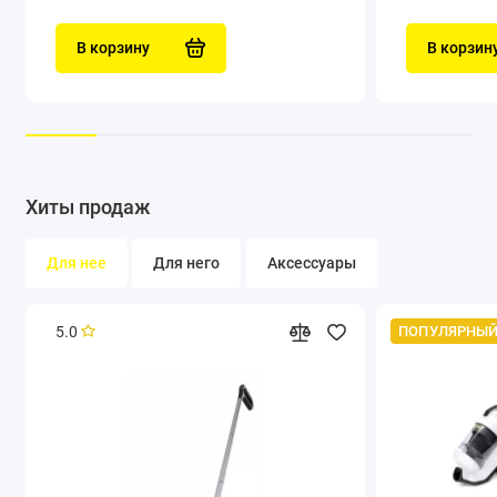
В корзину
В корзин
Хиты продаж
Для нее
Для него
Аксессуары
Щетинки:
Для удаления
5.0
ПОПУЛЯРНЫЙ
стойких
загрязнений
Удобный размер:
Оптимально для