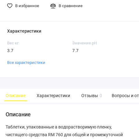
В избранное
В сравнение
Характеристики
Вес кг
Значение pH
3.7
7.7
Все характеристики
Описание
Характеристики
Отзывы
0
Вопросы и о
Описание
Таблетки, упакованные а водорастворимую пленку,
чистящего средства RM 760 для общей и промежуточной