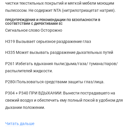
чистки текстильных покрытий и мягкой мебели моющим
пылесосом. Не содержит NTA (нитрилотриацетат натрия).
ПРЕДУПРЕЖДЕНИЯ И РЕКОМЕНДАЦИИ ПО БЕЗОПАСНОСТИ В
СООТВЕТСТВИИ С ДИРЕКТИВАМИ ЕС
Сигнальное слово Осторожно
H319 Вызывает серьезное раздражение глаз
H335 Может вызывать раздражение дыхательных путей
P261 Избегать вдыхания пыли/дыма/газа/ тумана/паров/
распылителей жидкости.
P280i Пользоваться средствами защиты глаз/лица.
P304 + P340 ПРИ ВДЫХАНИИ: Вынести пострадавшего на
свежий воздух и обеспечить ему полный покой в удобном для
дыхании положении.
P305 + P351 + P338 ПРИ ПОПАДАНИИ В ГЛАЗА: Осторожно
Читать дальше
промыть глаза водой в течение нескольких минут. Снять