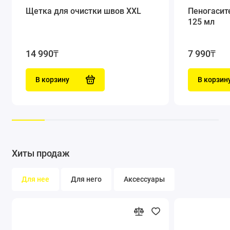
Щетка для очистки швов XXL
Пеногасите
125 мл
14 990₸
7 990₸
В корзину
В корзин
Хиты продаж
Для нее
Для него
Аксессуары