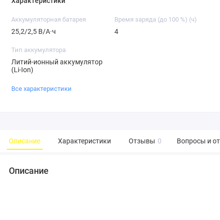
Характеристики
Аккумуляторная батарея
Время заряда (до 100 %) (ч)
25,2/2,5 В/А·ч
4
Тип аккумулятора
Литий-ионный аккумулятор
(Li-Ion)
Все характеристики
Описание
Характеристики
Отзывы
0
Вопросы и о
Описание