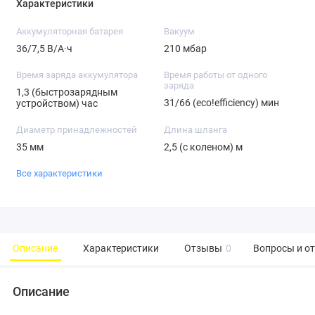
Характеристики
Аккумуляторная батарея
Вакуум
36/7,5 В/А·ч
210 мбар
Время заряда аккумулятора
Время работы от одного
заряда
1,3 (быстрозарядным
31/66 (eco!efficiency) мин
устройством) час
Диаметр принадлежностей
Длина шланга
35 мм
2,5 (с коленом) м
Все характеристики
Описание
Характеристики
Отзывы
0
Вопросы и о
Описание