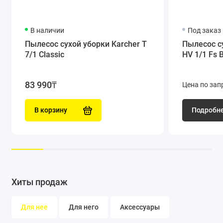
Режим eco!efficiency
В наличии
Под заказ
Режим eco!efficiency сокращает потребление электроэнергии
Пылесос сухой уборки Karcher T
Пылесос су
7/1 Classic
HV 1/1 Fs 
и уровень шума и также увеличивает время работы.
83 990₸
Цена по зап
Эргономичное колено
В корзину
Подробн
Эргономичное колено комфортно удерживается в руке и
позволяет работать без утомления в течение долгих периодов
времени.
Хиты продаж
Для нее
Для него
Аксессуары