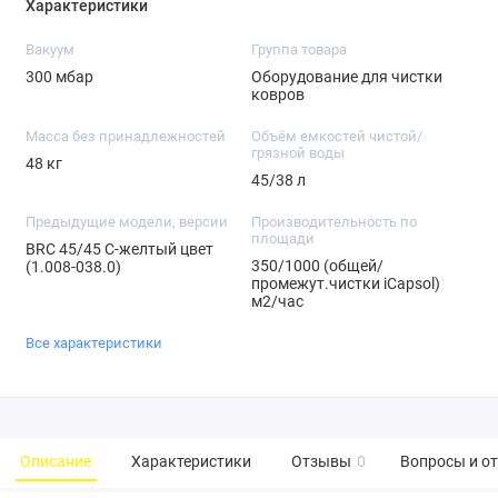
Характеристики
Вакуум
Группа товара
300 мбар
Оборудование для чистки
ковров
Масса без принадлежностей
Объём емкостей чистой/
грязной воды
48 кг
45/38 л
Предыдущие модели, версии
Производительность по
площади
BRC 45/45 C-желтый цвет
350/1000 (общей/
(1.008-038.0)
промежут.чистки iCapsol)
м2/час
Все характеристики
Описание
Характеристики
Отзывы
0
Вопросы и о