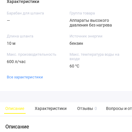
Характеристики
Барабан для шланга
Группа товара
—
Аппараты высокого
давления без нагрева
Длина шланга
Источник энергии
10 м
бензин
Макс. производительность
Макс. температура воды на
входе
600 л/час
60 °С
Все характеристики
Описание
Характеристики
Отзывы
0
Вопросы и о
Описание