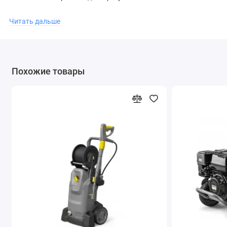
Благодаря сплошным бескамерным шинам, стойким к
Читать дальше
проколам, и прочной трубчатой стальной раме аппарат
выделяется мобильностью и надёжностью. Эргономичная
рукоятка для перемещения, отсек для аксессуаров, например,
для шланга высокого давления и струйной трубки, а также
Похожие товары
компактные размеры делают его простым в обращении и
удобным для транспортировки в автомобиле.
Большой водяной фильтр, термо- и предохранительный
клапан обеспечивают эффективную защиту внутренних
компонентов, которые легко доступны для обслуживания.