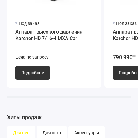
Под заказ
Под заказ
Максимум автономности
Аппарат высокого давления
Аппарат в
Karcher HD 7/16-4 МXA Car
Karcher HD
Работа, независимая от внешних источников питания.
Соответствует экологическому стандарту по ограничению
выбросов выхлопных газов EU STAGE V. Удобный ручной
790 990₸
Цена по запросу
стартер.
Подробнее
Подробн
Хиты продаж
Мобильность
Для нее
Для него
Аксессуары