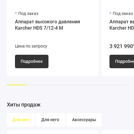
горелки уменьшает расход топлива на 20 % в сравнении с
режимом полной нагрузки.
Под заказ
Под заказ
Аппарат высокого давления
Аппарат в
Karcher HDS 7/12-4 M
Karcher HD
3 921 990
Цена по запросу
Подробнее
Подробн
Высочайшая эффективность
Испытанная высокоэффективная технология нагрева воды.
4-полюсный электродвигатель с 3-поршневым осевым
Хиты продаж
насосом. Мощный и долговечный двигатель водяного
охлаждения.
Для нее
Для него
Аксессуары