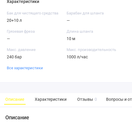
Характеристики
Бак для чистящего средства
Барабан для шланга
20+10 л
—
Грязевая фреза
Длина шланга
—
10 м
Макс. давление
Макс. производительность
240 бар
1000 л/час
Все характеристики
Описание
Характеристики
Отзывы
0
Вопросы и о
Описание