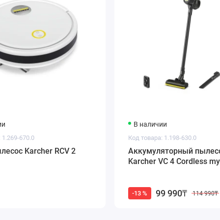
Специальная опора для подъема передней части аппарата пр
бордюры.
Нажимные ручки для простой транспортировки и маневренн
ии
В наличии
 1.269-670.0
Код товара: 1.198-630.0
лесос Karcher RCV 2
Аккумуляторный пылес
Karcher VC 4 Cordless 
рытием, 20 м;
99 990₸
-13 %
114 990₸