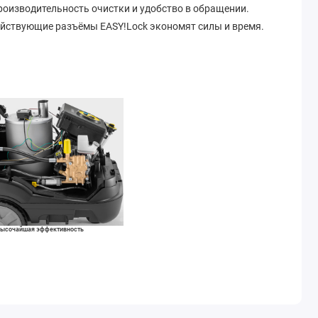
роизводительность очистки и удобство в обращении.
ействующие разъёмы EASY!Lock экономят силы и время.
ысочайшая эффективность
Испытанная высокоэффективная технология нагрева
воды. 4-полюсный электродвигатель с 3-поршневым
осевым насосом. Мощный и долговечный двигатель
водяного охлаждения.