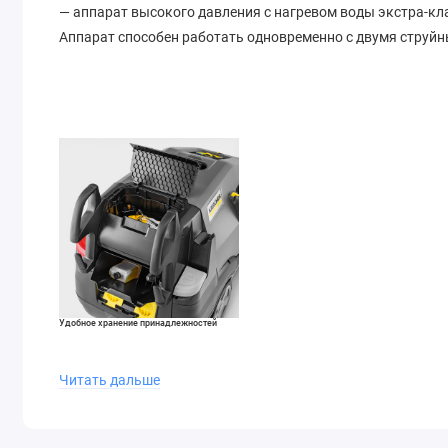
— аппарат высокого давления с нагревом воды экстра-кл
Аппарат способен работать одновременно с двумя струйн
Удобное хранение принадлежностей
Практичное хранения аксессуаров на корпусе аппарата.
Читать дальше
Также есть два крючка для всасывающего шланга и
кабеля, вместительный отсек для хранения чистящего
средства, перчаток или инструментов.