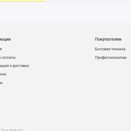
мация
Покупателям
я
Бытовая техника
ы оплаты
Профессионалам
ция о доставке
ине
ты
 Торг Инфо Kz