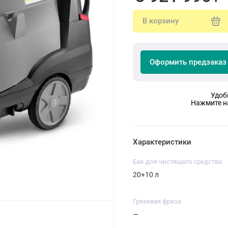
В корзину
Оформить предзаказ
Удоб
Нажмите на
Характеристики
Бак для чистящего средства
20+10 л
Грязевая фреза
—