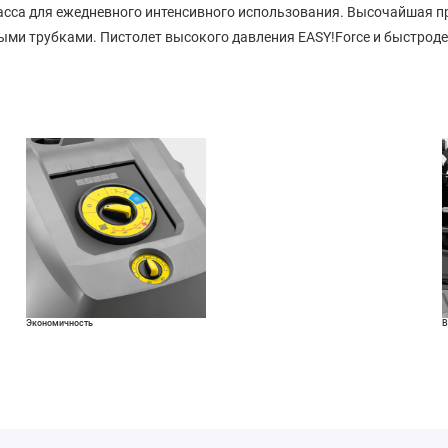
асса для ежедневного интенсивного использования. Высочайшая п
ыми трубками. Пистолет высокого давления EASY!Force и быстрод
Экономичность
В
В режиме eco!efficiency аппарат работает в экономичном
диапазоне температур (60 °C) при сохранении
максимального расхода воды. Оптимизация рабочего
цикла горелки уменьшает расход топлива на 20 % в