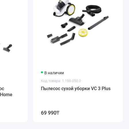
и преодолении таких препятствий, как ступеньки и
ости.
В наличии
Код товара: 1.198-050.0
ос
Пылесос сухой уборки VC 3 Plus
myHome
69 990₸