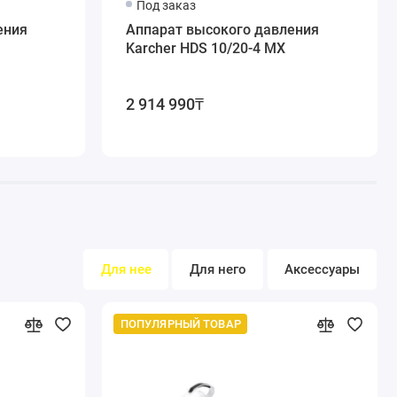
Под заказ
ения
Аппарат высокого давления
 высокого давления.
Karcher HDS 10/20-4 MX
2 914 990₸
средств.
ей промывки.
ет экономить его расходы.
Для нее
Для него
Аксессуары
ПОПУЛЯРНЫЙ ТОВАР
воротное колесико.