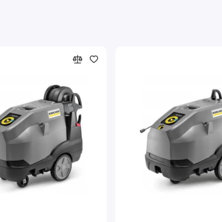
сравнении с режимом полной нагрузки.
Пистолет EASY!Force Advanced для работы без переутомлен
Изменение давления и расхода воды регулятором Servo Cont
трубкой.
Поворачивающаяся струйная трубка длиной 1050 мм из не
Предохранительный клапан, отключающий систему при низк