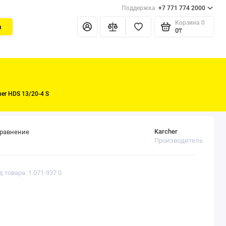
Поддержка
+7 771 774 2000
Корзина
0
и
0₸
er HDS 13/20-4 S
Karcher
сравнение
Производитель
д товара: 1.071-937.0