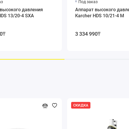
аз
Под заказ
 высокого давления
Аппарат высокого давл
Система SDS компенсирует колебания и перепады в системе
HDS 13/20-4 SXA
Karcher HDS 10/21-4 M
90₸
3 334 990₸
Простой переключатель между контейнерами для чистящих 
Система точного дозирования чистящего средства с функци
Клапан для точного дозирования чистящих средств позволя
СКИДКА
Большие задние колеса с резиновыми шинами и переднее по