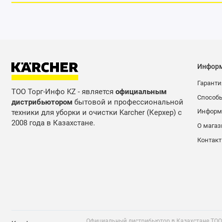
мощное сопло 25°, 070.
Инфор
Гаранти
ТОО Торг-Инфо KZ - является
официальным
Способ
дистрибьютором
бытовой и профессиональной
Информа
техники для уборки и очистки Karcher (Керхер) с
2008 года в Казахстане.
О магаз
Контак
Официальный дистрибьютор в Казахстане ТОО