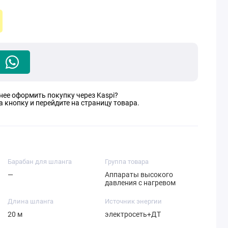
нее оформить покупку через Kaspi?
 кнопку и перейдите на страницу товара.
Барабан для шланга
Группа товара
—
Аппараты высокого
давления с нагревом
Длина шланга
Источник энергии
20 м
электросеть+ДТ