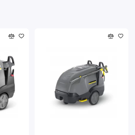
ия благодаря удержанию нажатого рычага без усилий.
rol, установленным между пистолетом и струйной
ржавеющей стали.
ом уровне воды или топлива.