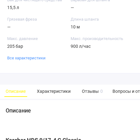
15,5 л
—
Грязевая фреза
Длина шланга
—
10 м
Макс. давление
Макс. производительность
205 бар
900 л/час
Все характеристики
Описание
Характеристики
Отзывы
0
Вопросы и о
Описание