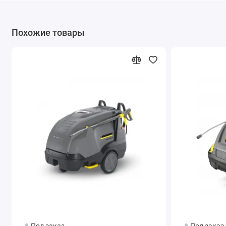
выбросы CO₂ сокращаются на 20 %. Система точного
дозирования чистящего средства с функцией промывки.
Похожие товары
Удобство для пользователя
Интуитивное управление при помощи единственного
поворотного переключателя. Бак с большим отверстием и
заправочным желобом.
Под заказ
Под заказ