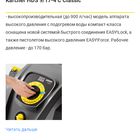
Karcher HDS 9/17-4 C Classic
- высокопроизводительная (до 900 л/час) модель аппарата
высокого давления с подогревом воды компакт-класса
оснащена новой системой быстрого соединения EASY!Lock, а
также пистолетом высокого давления EASY!Force. Рабочее
давление - до 170 бар.
Экономичность
Режим eco!efficiency обеспечивает рентабельную и
Читать дальше
экологичную эксплуатацию аппарата. Расход топлива и