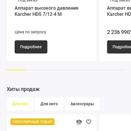
Аппарат высокого давления
Аппарат в
Karcher HDS 7/12-4 M
Karcher HD
2 236 990
Цена по запросу
Подробнее
Подробн
Удобство хранения
Запираемый отсек для сопел, инструментов и т. п. Крюк для
хранения сетевого кабеля и шланга высокого давления.
Интегрированный держатель струйной трубки для удобной
транспортировки.
Хиты продаж
Для нее
Для него
Аксессуары
Особенностью
ПОПУЛЯРНЫЙ ТОВАР
HDS 9/17-4 C Classic