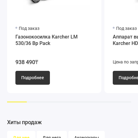
Очень простая регулировка высоты среза
Простая и удобная настройка необходимой высоты среза
Под заказ
Под заказ
травы. Точное задание высоты среза для решения разных
Газонокосилка Karcher LM
Аппарат в
задач.
530/36 Bp Pack
Karcher HD
938 490₸
Цена по зап
Подробнее
Подробн
Регулируемый тяговый привод
Индивидуальная настройка при помощи ползункового
регулятора. Экономия сил, облегчение работы.
Хиты продаж
Для нее
Для него
Аксессуары