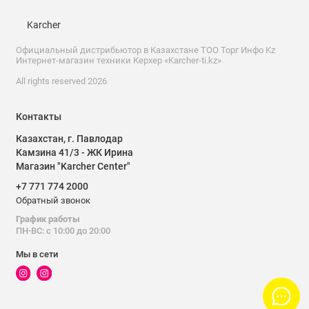
Karcher
Официальный дистрибьютор в Казахстане ТОО Торг Инфо Kz
Интернет-магазин техники Керхер «Karcher-ti.kz»
All rights reserved 2026
Контакты
Казахстан, г. Павлодар
Интенсивное базовое чистящее
Камзина 41/3 - ЖК Ирина
средство для использования с
Магазин "Karcher Center"
аппартами высокого давления и в
поломоечных машинах
+7 771 774 2000
Обратный звонок
График работы
ПН-ВС: с 10:00 до 20:00
Для тщательной очистки сильно
загрязнённых напольных
Мы в сети
покрытий