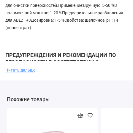
для очистки поверхностей.Применение:Вручную: 5-50 %В
поломоечной машине: 1-20 %Предварительное разбавления
для АВД: 1+3Дозировка: 1-5 %Свойства: щелочное, рН: 14
(концентрат)
ПРЕДУПРЕЖДЕНИЯ И РЕКОМЕНДАЦИИ ПО
БЕЗОПАСНОСТИ В СООТВЕТСТВИИ С
ДИРЕКТИВАМИ ЕС
Читать дальше
H290 Может вызывать коррозию металлов
H314 Вызывает серьезные ожоги кожи и повреждения глаз
Похожие товары
P280 Пользоваться защитными перчатками/защитной
одеждой/ средствами защиты глаз/лица.
P305 + P351 + P338 ПРИ ПОПАДАНИИ В ГЛАЗА: Осторожно
промыть глаза водой в течение нескольких минут. Снять