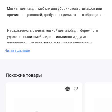
Мягкая щетка для мебели для уборки люстр, шкафов или
прочих поверхностей, требующих деликатного обращения.
Насадка-кисть с очень мягкой щетиной для бережного
удаления пыли с мебели, светильников и других
чувствительных предметов, а также с электронных
приборов.
Читать дальше
Похожие товары
ОСОБЕННОСТИ И ПРИЕМУЩЕСТВА