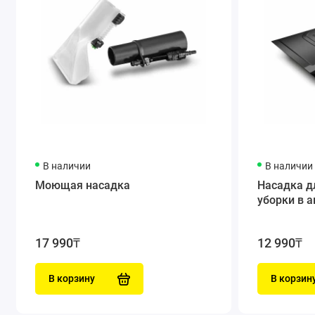
В наличии
В наличии
Моющая насадка
Насадка д
уборки в 
17 990₸
12 990₸
В корзину
В корзин