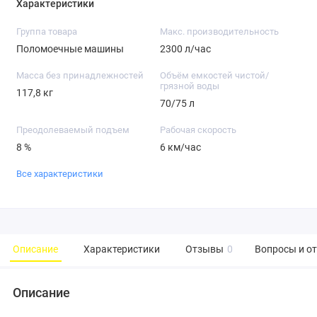
Характеристики
Группа товара
Макс. производительность
Поломоечные машины
2300 л/час
Масса без принадлежностей
Объём емкостей чистой/
грязной воды
117,8 кг
70/75 л
Преодолеваемый подъем
Рабочая скорость
8 %
6 км/час
Все характеристики
Описание
Характеристики
Отзывы
0
Вопросы и о
Описание