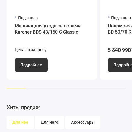
Технология дисковой щетки
Крепкое конструктивное исполнение с интегрированной
дисковой щеточного головой. Высокая производительность
Под заказ
Под заказ
благодаря большой рабочей ширине. Замена щеток
Машина для ухода за полами
Поломоечн
Karcher BDS 43/150 C Classic
BD 50/70 R
нажатием педали.
5 840 990
Цена по запросу
Подробнее
Подробн
Хиты продаж
Компактный, узкий дизайн
Очень маневренная машина. Отличный обзор рабочей зоны.
Для нее
Для него
Аксессуары
Удобство транспортировки. Возможность оснащения
дополнительными аксессуарами.