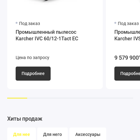
Примечание:
в комплект поставки НЕ входят принадлежности. Пылесос
Под заказ
Под заказ
комплектуется в зависимости от конкретных задач уборки.
Промышленный пылесос
Промышле
По вопросам подбора необходимого оснащения рекомендуем
Karcher IVС 60/12-1Tact EC
Karcher IV
обращаться к менеджерам нашей компании.
9 579 900
Цена по запросу
Подробнее
Подробн
Хиты продаж
Для нее
Для него
Аксессуары