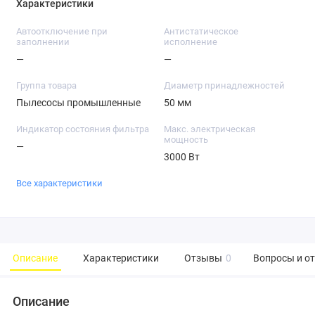
Характеристики
Автоотключение при
Антистатическое
заполнении
исполнение
—
—
Группа товара
Диаметр принадлежностей
Пылесосы промышленные
50 мм
Индикатор состояния фильтра
Макс. электрическая
мощность
—
3000 Вт
Все характеристики
Описание
Характеристики
Отзывы
0
Вопросы и о
Описание