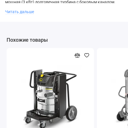
мощная (3 кВт) долговечная турбина с боковым каналом,
патронный фильтр большой площади, прочный и жесткий
Читать дальше
стальной контейнер - 50 л. IVR-B 50/30 может быть
установлен на производственных линиях для сбора
металлической и пластиковой стружки, отходов штамповки,
гранулятов и другого мусора.
Похожие товары
Пылесос предназначен преимущественно для сбора крупных
частиц, так как отсутствует специальный фильтр для сбора
мелкой пыли. Комфортной работе способствуют низкий
уровень шума, простое и удобное интуитивное управление.
Компактность в сочетании с прочностью материалов и
высокими рабочими характеристиками обеспечивают
эффективное решение широкого спектра задач уборки.