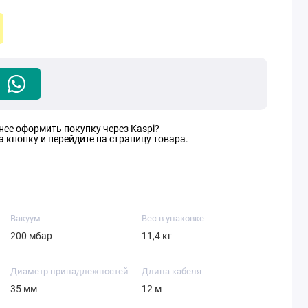
нее оформить покупку через Kaspi?
 кнопку и перейдите на страницу товара.
Вакуум
Вес в упаковке
200 мбар
11,4 кг
Диаметр принадлежностей
Длина кабеля
35 мм
12 м