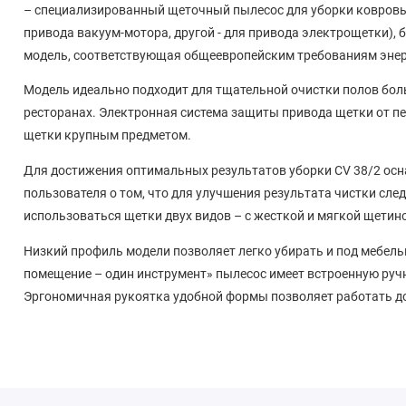
– специализированный щеточный пылесос для уборки ковровых
привода вакуум-мотора, другой - для привода электрощетки)
модель, соответствующая общеевропейским требованиям эне
Модель идеально подходит для тщательной очистки полов боль
ресторанах. Электронная система защиты привода щетки от п
щетки крупным предметом.
Для достижения оптимальных результатов уборки CV 38/2 ос
пользователя о том, что для улучшения результата чистки сле
использоваться щетки двух видов – с жесткой и мягкой щетин
Низкий профиль модели позволяет легко убирать и под мебел
помещение – один инструмент» пылесос имеет встроенную ручн
Эргономичная рукоятка удобной формы позволяет работать до
Для выполнения наивысших требований к фильтрации пыли (в
укомплектовать дополнительным
HEPA