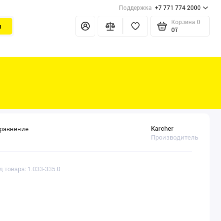
Поддержка
+7 771 774 2000
Корзина
0
и
0₸
Karcher
сравнение
Производитель
д товара: 1.033-335.0