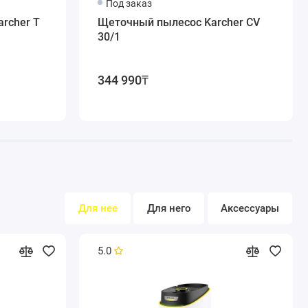
Под заказ
дства. Система утилизации полного пылесборника,
archer T
Щеточный пылесос Karcher CV
ыми или многоразовыми матерчатыми пылесборниками.
30/1
344 990₸
Для нее
Для него
Аксессуары
5.0