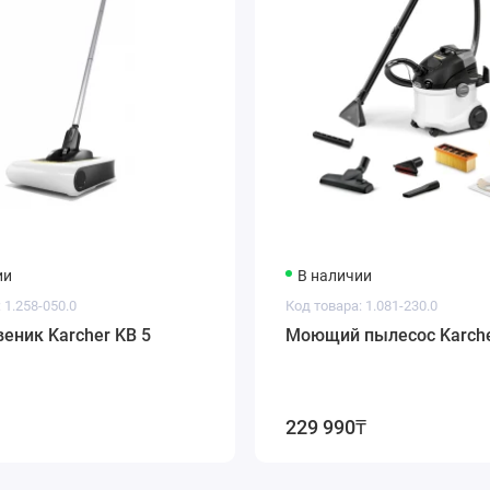
ии
В наличии
 1.258-050.0
Код товара: 1.081-230.0
еник Karcher KB 5
Моющий пылесос Karche
229 990₸