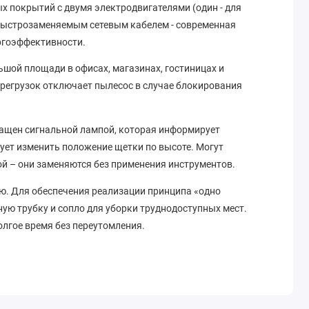
 покрытий с двумя электродвигателями (один - для
, быстрозаменяемым сетевым кабелем - современная
ргоэффективности.
шой площади в офисах, магазинах, гостиницах и
ерегрузок отключает пылесос в случае блокирования
нащен сигнальной лампой, которая информирует
дует изменить положение щетки по высоте. Могут
ой – они заменяются без применения инструментов.
ью. Для обеспечения реализации принципа «одно
ую трубку и сопло для уборки труднодоступных мест.
лгое время без переутомления.
 медицинских, детских учреждениях) пылесос можно