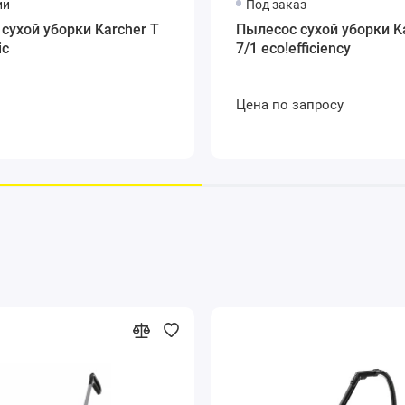
ии
Под заказ
ительно повышает качество уборки и, кроме этого, экономит сре
сухой уборки Karcher T
Пылесос сухой уборки K
ую» его замену. Пылесос может работать с одноразовыми бумажн
ic
7/1 eco!efficiency
Цена по запросу