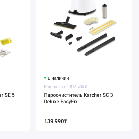
В наличии
Код товара: 1.513-430.0
r SE 5
Пароочиститель Karcher SC 3
Deluxe EasyFix
139 990₸