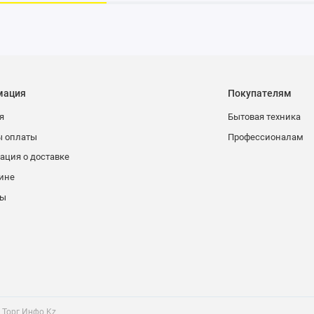
мация
Покупателям
я
Бытовая техника
ы оплаты
Профессионалам
ция о доставке
ине
ты
 Торг Инфо Kz