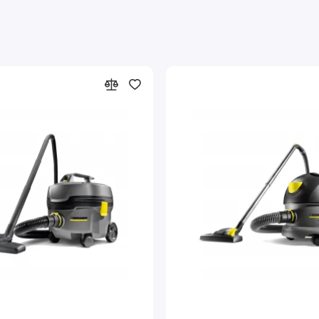
-фильтром.
Система быстрой замены кабеля
Г
я
Быстрая и недорогая замена кабеля, не требующая
специальных знаний.