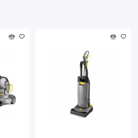
ибкая и эффективная уборка
Гибкий всасывающий шланг легко снимается, что
позволяет быстро и без усилий устранять засоры.