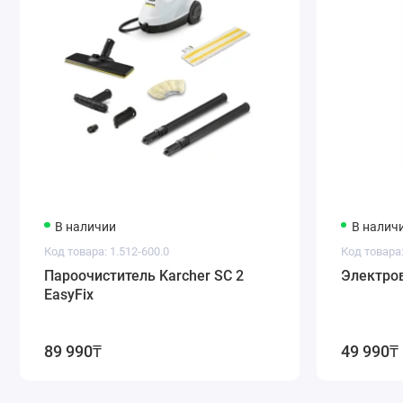
В наличии
В налич
Код товара: 1.512-600.0
Код товара:
Пароочиститель Karcher SC 2
Электров
EasyFix
89 990₸
49 990₸